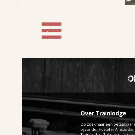
o
Over Trainlodge
Op zoek naar een betaalbaar 
bijzonder hostel in Amsterda
Train Lodge! Tot een paar jaa