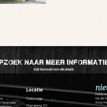
pzoek naar meer informati
Kijk hieronder voor alle details
nie
Locatie
Fields 
Op de ho
en
Train Lodge
onze ni
m? Kom naar
Changiweg 121
r geleden