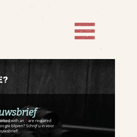
e?
uwsbrief
marked with an
*
are required
ogte blijven? Schrijf u in voor
euwsbrief!